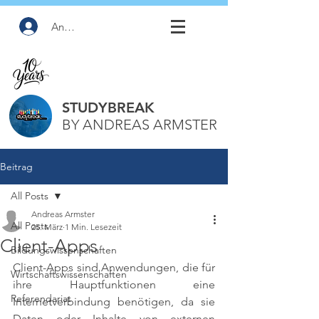
Anmelden
STUDYBREAK
BY ANDREAS ARMSTER
Beitrag
All Posts
Andreas Armster
All Posts
25. März
1 Min. Lesezeit
Client-Apps
Bildungswissenschaften
Client-Apps sind Anwendungen, die für 
Wirtschaftswissenschaften
ihre Hauptfunktionen eine 
Referendariat
Internetverbindung benötigen, da sie 
Daten oder Inhalte von externen 