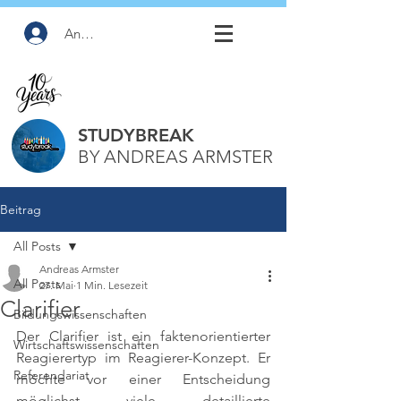
Anmelden
STUDYBREAK
BY ANDREAS ARMSTER
Beitrag
All Posts
Andreas Armster
All Posts
27. Mai
1 Min. Lesezeit
Clarifier
Bildungswissenschaften
Der Clarifier ist ein faktenorientierter 
Wirtschaftswissenschaften
Reagierertyp im Reagierer-Konzept. Er 
Referendariat
möchte vor einer Entscheidung 
möglichst viele detaillierte 