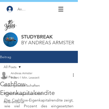
Anmelden
STUDYBREAK
BY ANDREAS ARMSTER
Beitrag
All Posts
Andreas Armster
All Posts
9. Juni
1 Min. Lesezeit
Cashflow-
Bildungswissenschaften
Eigenkapitalrendite
Wirtschaftswissenschaften
Die Cashflow-Eigenkapitalrendite zeigt, 
Referendariat
wie viel Prozent des eingesetzten 