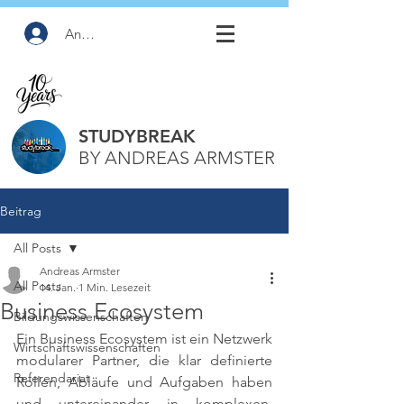
Anmelden
STUDYBREAK
BY ANDREAS ARMSTER
Beitrag
All Posts
Andreas Armster
All Posts
14. Jan.
1 Min. Lesezeit
Business Ecosystem
Bildungswissenschaften
Ein Business Ecosystem ist ein Netzwerk 
Wirtschaftswissenschaften
modularer Partner, die klar definierte 
Referendariat
Rollen, Abläufe und Aufgaben haben 
und untereinander in komplexen, 