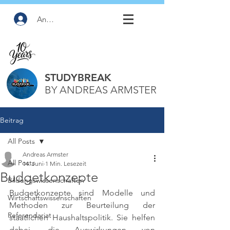
Anmelden
STUDYBREAK
BY ANDREAS ARMSTER
Beitrag
All Posts
Andreas Armster
All Posts
14. Juni
1 Min. Lesezeit
Budgetkonzepte
Bildungswissenschaften
Budgetkonzepte sind Modelle und 
Wirtschaftswissenschaften
Methoden zur Beurteilung der 
Referendariat
staatlichen Haushaltspolitik. Sie helfen 
dabei, die Auswirkungen von 