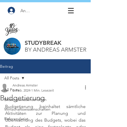
Anmelden
STUDYBREAK
BY ANDREAS ARMSTER
Beitrag
All Posts
Andreas Armster
All Posts
5. Feb. 2024
1 Min. Lesezeit
Budgetierung
Bildungswissenschaften
Budgetierung beinhaltet sämtliche 
Wirtschaftswissenschaften
Aktivitäten zur Planung und 
Referendariat
Überwachung des Budgets, wobei das 
Budget als eine festgelegte oder 