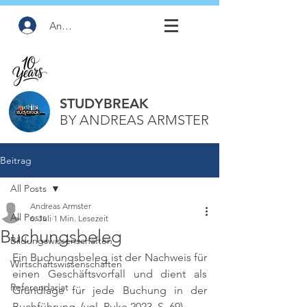
Anmelden
STUDYBREAK
BY ANDREAS ARMSTER
Beitrag
All Posts
Andreas Armster
All Posts
6. Juli
1 Min. Lesezeit
Buchungsbeleg
Bildungswissenschaften
Ein Buchungsbeleg ist der Nachweis für 
Wirtschaftswissenschaften
einen Geschäftsvorfall und dient als 
Referendariat
Grundlage für jede Buchung in der 
Buchführung. 
(vgl. Puke 2023, S. 69)