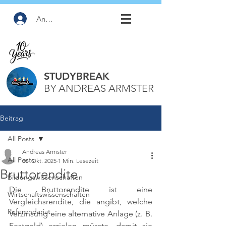
Anmelden
STUDYBREAK
BY ANDREAS ARMSTER
Beitrag
All Posts
Andreas Armster
All Posts
30. Okt. 2025
1 Min. Lesezeit
Bruttorendite
Bildungswissenschaften
Die Bruttorendite ist eine 
Wirtschaftswissenschaften
Vergleichsrendite, die angibt, welche 
Referendariat
Verzinsung eine alternative Anlage (z. B. 
Festgeld) erzielen müsste, damit sie 