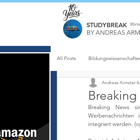
STUDYBREAK
Wirt
BY ANDREAS ARM
All Posts
Bildungswissenschafte
Andreas Armster
6
Breaking
Breaking News si
Werbenachrichten in
integriert werden. 
(v