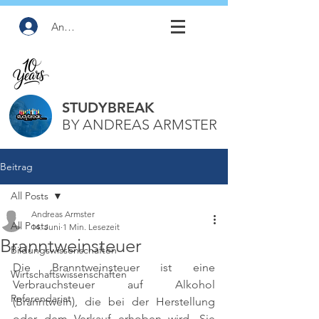
Anmelden
STUDYBREAK
BY ANDREAS ARMSTER
Beitrag
All Posts
Andreas Armster
All Posts
14. Juni
1 Min. Lesezeit
Branntweinsteuer
Bildungswissenschaften
Die Branntweinsteuer ist eine 
Wirtschaftswissenschaften
Verbrauchsteuer auf Alkohol 
Referendariat
(Branntwein), die bei der Herstellung 
oder dem Verkauf erhoben wird. Sie 