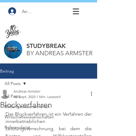
Anmelden
STUDYBREAK
BY ANDREAS ARMSTER
Beitrag
All Posts
Andreas Armster
All Posts
10. Sept. 2025
1 Min. Lesezeit
Blockverfahren
Bildungswissenschaften
Das Blockverfahren ist ein Verfahren der 
Wirtschaftswissenschaften
innerbetrieblichen 
Referendariat
Leistungsverrechnung, bei dem die 
Kosten von Hilfskostenstellen 