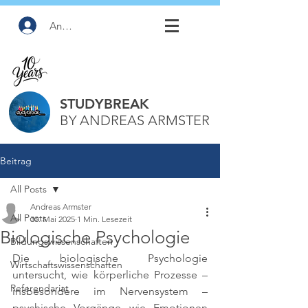
Anmelden
STUDYBREAK
BY ANDREAS ARMSTER
Beitrag
All Posts
Andreas Armster
All Posts
30. Mai 2025
1 Min. Lesezeit
Biologische Psychologie
Bildungswissenschaften
Die biologische Psychologie 
Wirtschaftswissenschaften
untersucht, wie körperliche Prozesse – 
Referendariat
insbesondere im Nervensystem – 
psychische Vorgänge wie Emotionen 