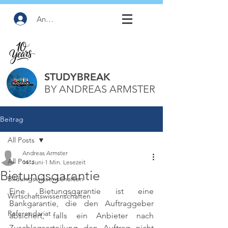
Anmelden
STUDYBREAK
BY ANDREAS ARMSTER
Beitrag
All Posts
Andreas Armster
All Posts
14. Juni
1 Min. Lesezeit
Bietungsgarantie
Bildungswissenschaften
Eine Bietungsgarantie ist eine 
Wirtschaftswissenschaften
Bankgarantie, die den Auftraggeber 
Referendariat
absichert, falls ein Anbieter nach 
Zuschlagserteilung den Auftrag nicht 