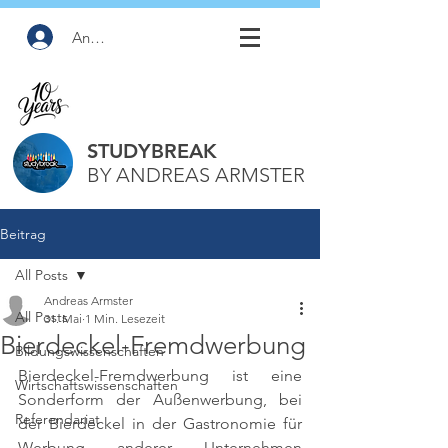
Anmelden
STUDYBREAK
BY ANDREAS ARMSTER
Beitrag
All Posts
Andreas Armster
All Posts
31. Mai
1 Min. Lesezeit
Bierdeckel-Fremdwerbung
Bildungswissenschaften
Bierdeckel-Fremdwerbung ist eine 
Wirtschaftswissenschaften
Sonderform der Außenwerbung, bei 
Referendariat
der Bierdeckel in der Gastronomie für 
Werbung anderer Unternehmen 