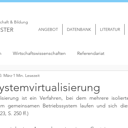
schaft & Bildung
STER
ANGEBOT
DATENBANK
LITERATUR
n
Wirtschaftswissenschaften
Referendariat
0. März
1 Min. Lesezeit
ystemvirtualisierung
alisierung ist ein Verfahren, bei dem mehrere isolie
nem gemeinsamen Betriebssystem laufen und sich dies
, S. 250 ff.)