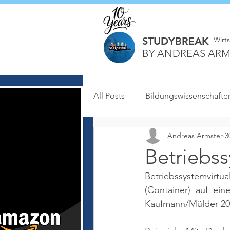
STUDYBREAK
Wirt
BY ANDREAS ARM
All Posts
Bildungswissenschafte
Andreas Armster
3
Betriebss
Betriebssystemvirtu
(Container) auf ei
Kaufmann/Mülder 2023