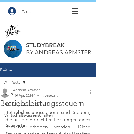
Anmelden
STUDYBREAK
BY ANDREAS ARMSTER
Beitrag
All Posts
Andreas Armster
All Posts
10. Apr. 2024
1 Min. Lesezeit
Betriebsleistungssteuern
Bildungswissenschaften
Betriebsleistungssteuern sind Steuern, 
Wirtschaftswissenschaften
die auf die erbrachten Leistungen eines 
Referendariat
Betriebs erhoben werden. Diese 
Steuern werden aufgrund der Umsätze 