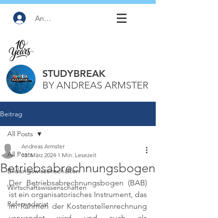
Anmelden
STUDYBREAK
BY ANDREAS ARMSTER
Beitrag
All Posts
Andreas Armster
All Posts
13. März 2024
1 Min. Lesezeit
Betriebsabrechnungsbogen
Bildungswissenschaften
Der Betriebsabrechnungsbogen (BAB) 
Wirtschaftswissenschaften
ist ein organisatorisches Instrument, das 
Referendariat
im Rahmen der Kostenstellenrechnung 
verwendet wird und auch als 