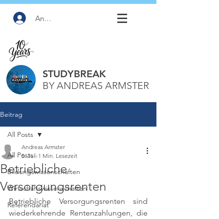
Anmelden
STUDYBREAK
BY ANDREAS ARMSTER
Beitrag
All Posts
Andreas Armster
All Posts
5. Juli
1 Min. Lesezeit
Betriebliche
Bildungswissenschaften
Versorgungsrenten
Wirtschaftswissenschaften
Betriebliche Versorgungsrenten sind 
Referendariat
wiederkehrende Rentenzahlungen, die 