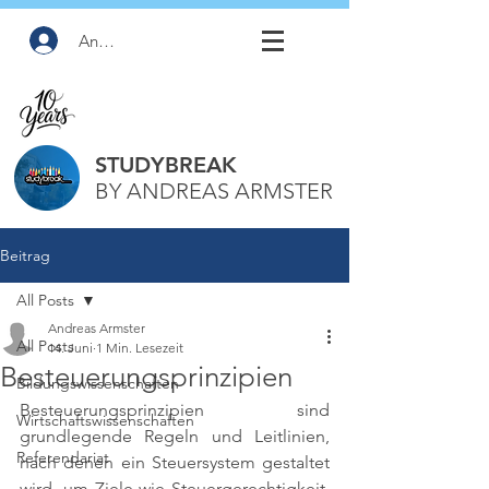
Anmelden
STUDYBREAK
BY ANDREAS ARMSTER
Beitrag
All Posts
Andreas Armster
All Posts
14. Juni
1 Min. Lesezeit
Besteuerungsprinzipien
Bildungswissenschaften
Besteuerungsprinzipien sind 
Wirtschaftswissenschaften
grundlegende Regeln und Leitlinien, 
Referendariat
nach denen ein Steuersystem gestaltet 
wird, um Ziele wie Steuergerechtigkeit, 