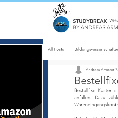
STUDYBREAK
Wirt
BY ANDREAS ARM
All Posts
Bildungswissenschafte
Andreas Armster
7
Bestellfi
Bestellfixe Kosten 
anfallen. Dazu zäh
Wareneingangskontr