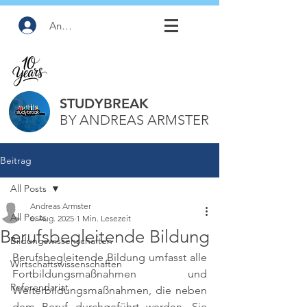
Anmelden
STUDYBREAK
BY ANDREAS ARMSTER
Beitrag
All Posts
Andreas Armster
All Posts
6. Aug. 2025
1 Min. Lesezeit
Berufsbegleitende Bildung
Bildungswissenschaften
Berufsbegleitende Bildung umfasst alle 
Wirtschaftswissenschaften
Fortbildungsmaßnahmen und 
Referendariat
Weiterbildungsmaßnahmen, die neben 
dem Beruf durchgeführt werden. Sie 