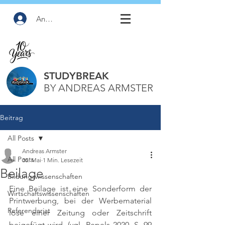
Anmelden
STUDYBREAK
BY ANDREAS ARMSTER
Beitrag
All Posts
Andreas Armster
All Posts
30. Mai
1 Min. Lesezeit
Beilage
Bildungswissenschaften
Eine Beilage ist eine Sonderform der 
Wirtschaftswissenschaften
Printwerbung, bei der Werbematerial 
Referendariat
lose einer Zeitung oder Zeitschrift 
beigefügt wird. 
(vgl. Pepels 2020, S. 99 