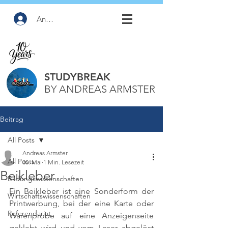
Anmelden
STUDYBREAK
BY ANDREAS ARMSTER
Beitrag
All Posts
Andreas Armster
All Posts
30. Mai
1 Min. Lesezeit
Beikleber
Bildungswissenschaften
Ein Beikleber ist eine Sonderform der 
Wirtschaftswissenschaften
Printwerbung, bei der eine Karte oder 
Referendariat
Warenprobe auf eine Anzeigenseite 
geklebt wird und vom Leser abgelöst 