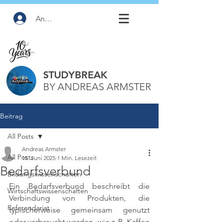
Anmelden
STUDYBREAK
BY ANDREAS ARMSTER
Beitrag
All Posts
Andreas Armster
All Posts
15. Juni 2025
1 Min. Lesezeit
Bedarfsverbund
Bildungswissenschaften
Ein Bedarfsverbund beschreibt die 
Wirtschaftswissenschaften
Verbindung von Produkten, die 
Referendariat
typischerweise gemeinsam genutzt 
oder verbraucht werden, wie z. B. Kaffee 