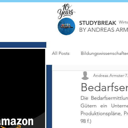
STUDYBREAK
Wirt
BY ANDREAS ARM
All Posts
Bildungswissenschafte
Andreas Armster
7
Bedarfse
Die Bedarfsermittlu
Gütern ein Untern
Produktionspläne, P
98 f.)