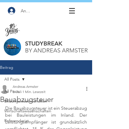
Anmelden
STUDYBREAK
BY ANDREAS ARMSTER
Beitrag
All Posts
Andreas Armster
All Posts
5. Juli
1 Min. Lesezeit
Bauabzugsteuer
Bildungswissenschaften
Die Bauabzugsteuer ist ein Steuerabzug 
Wirtschaftswissenschaften
bei Bauleistungen im Inland. Der 
Referendariat
Leistungsempfänger ist grundsätzlich 
verpflichtet, 15 % der Gegenleistung 