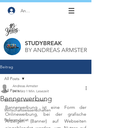
Anmelden
STUDYBREAK
BY ANDREAS ARMSTER
Beitrag
All Posts
Andreas Armster
All Posts
24. März
1 Min. Lesezeit
Bannerwerbung
Bildungswissenschaften
Bannerwerbung ist eine Form der 
Wirtschaftswissenschaften
Onlinewerbung, bei der grafische 
Referendariat
Anzeigen (Banner) auf Webseiten 
eingeblendet werden, um Nutzer auf 