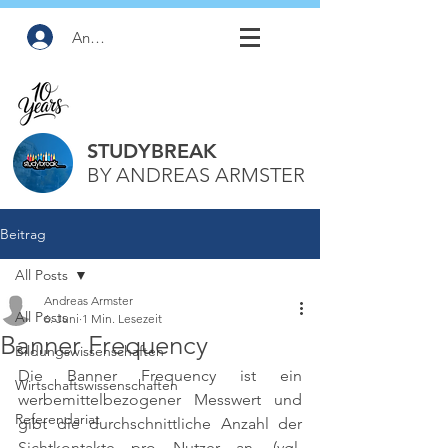
Anmelden
STUDYBREAK
BY ANDREAS ARMSTER
Beitrag
All Posts
Andreas Armster
All Posts
6. Juni
1 Min. Lesezeit
Banner Frequency
Bildungswissenschaften
Die Banner Frequency ist ein 
Wirtschaftswissenschaften
werbemittelbezogener Messwert und 
Referendariat
gibt die durchschnittliche Anzahl der 
Sichtkontakte pro Nutzer an. 
(vgl. 