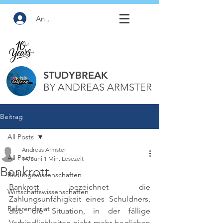
Anmelden
STUDYBREAK
BY ANDREAS ARMSTER
Beitrag
All Posts
Andreas Armster
All Posts
14. Juni
1 Min. Lesezeit
Bankrott
Bildungswissenschaften
Bankrott bezeichnet die 
Wirtschaftswissenschaften
Zahlungsunfähigkeit eines Schuldners, 
Referendariat
also die Situation, in der fällige 
Verbindlichkeiten nicht mehr beglichen 