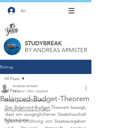
Anmelden
STUDYBREAK
BY ANDREAS ARMSTER
Beitrag
All Posts
Andreas Armster
All Posts
13. Juni
1 Min. Lesezeit
Balanced-Budget-Theorem
Bildungswissenschaften
Das Balanced-Budget-Theorem besagt, 
Wirtschaftswissenschaften
dass ein ausgeglichener Staatshaushalt 
Referendariat
(gleiche Erhöhung von Staatsausgaben 
und Steuern) dennoch positive 