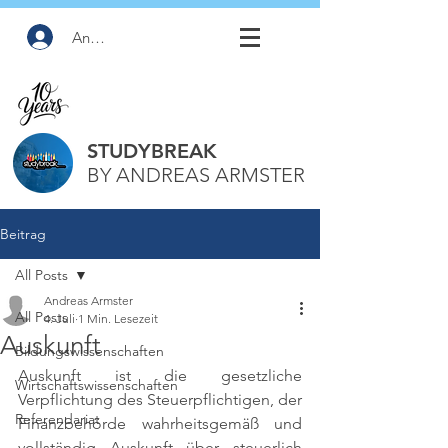
Anmelden
STUDYBREAK
BY ANDREAS ARMSTER
Beitrag
All Posts
Andreas Armster
All Posts
4. Juli
1 Min. Lesezeit
Auskunft
Bildungswissenschaften
Auskunft ist die gesetzliche 
Wirtschaftswissenschaften
Verpflichtung des Steuerpflichtigen, der 
Referendariat
Finanzbehörde wahrheitsgemäß und 
vollständig Auskunft über steuerlich 