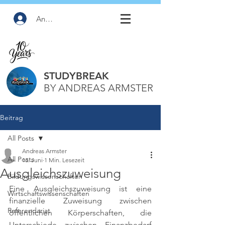
Anmelden
STUDYBREAK
BY ANDREAS ARMSTER
Beitrag
All Posts
Andreas Armster
All Posts
13. Juni
1 Min. Lesezeit
Ausgleichszuweisung
Bildungswissenschaften
Eine Ausgleichszuweisung ist eine 
Wirtschaftswissenschaften
finanzielle Zuweisung zwischen 
Referendariat
öffentlichen Körperschaften, die 
Unterschiede zwischen Finanzbedarf 