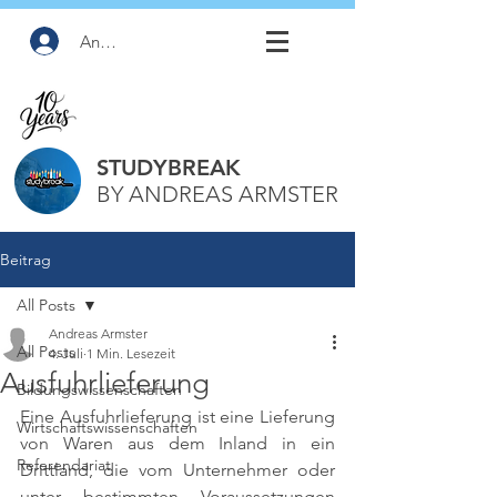
Anmelden
STUDYBREAK
BY ANDREAS ARMSTER
Beitrag
All Posts
Andreas Armster
All Posts
4. Juli
1 Min. Lesezeit
Ausfuhrlieferung
Bildungswissenschaften
Eine Ausfuhrlieferung ist eine Lieferung 
Wirtschaftswissenschaften
von Waren aus dem Inland in ein 
Referendariat
Drittland, die vom Unternehmer oder 
unter bestimmten Voraussetzungen 