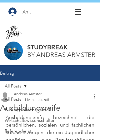
Anmelden
STUDYBREAK
BY ANDREAS ARMSTER
Beitrag
All Posts
Andreas Armster
All Posts
4. Juli
1 Min. Lesezeit
Ausbildungsreife
Bildungswissenschaften
Ausbildungsreife bezeichnet die 
Wirtschaftswissenschaften
persönlichen, sozialen und fachlichen 
Referendariat
Voraussetzungen, die ein Jugendlicher 
benötigt, um eine Berufsausbildung 