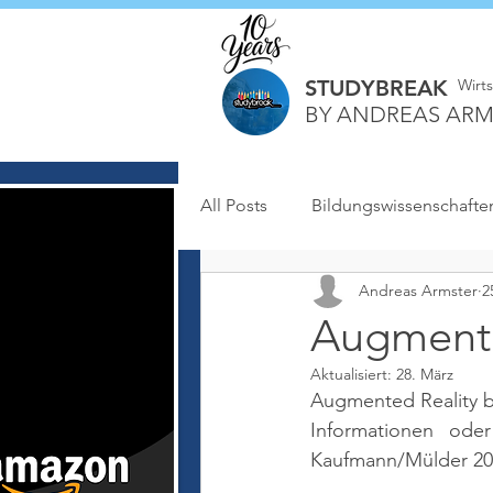
STUDYBREAK
Wirt
BY ANDREAS ARM
All Posts
Bildungswissenschafte
Andreas Armster
2
Augmente
Aktualisiert:
28. März
Augmented Reality b
Informationen ode
Kaufmann/Mülder 202