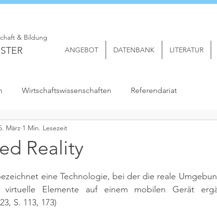
schaft & Bildung
STER
ANGEBOT
DATENBANK
LITERATUR
n
Wirtschaftswissenschaften
Referendariat
5. März
1 Min. Lesezeit
d Reality
ezeichnet eine Technologie, bei der die reale Umgebung
r virtuelle Elemente auf einem mobilen Gerät ergä
3, S. 113, 173)