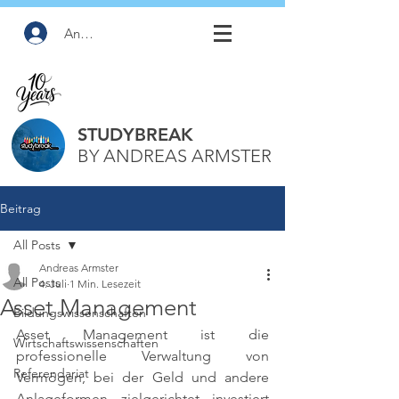
Anmelden
STUDYBREAK
BY ANDREAS ARMSTER
Beitrag
All Posts
Andreas Armster
All Posts
4. Juli
1 Min. Lesezeit
Asset Management
Bildungswissenschaften
Asset Management ist die 
Wirtschaftswissenschaften
professionelle Verwaltung von 
Referendariat
Vermögen, bei der Geld und andere 
Anlageformen zielgerichtet investiert 