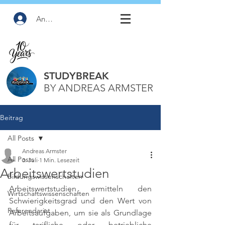
Anmelden
STUDYBREAK
BY ANDREAS ARMSTER
Beitrag
All Posts
Andreas Armster
All Posts
3. Juli
1 Min. Lesezeit
Arbeitswertstudien
Bildungswissenschaften
Arbeitswertstudien ermitteln den 
Wirtschaftswissenschaften
Schwierigkeitsgrad und den Wert von 
Referendariat
Arbeitsaufgaben, um sie als Grundlage 
für tarifliche oder betriebliche 