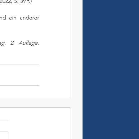
22, S. 39 f.)
nd ein anderer 
ng. 2. Auflage. 