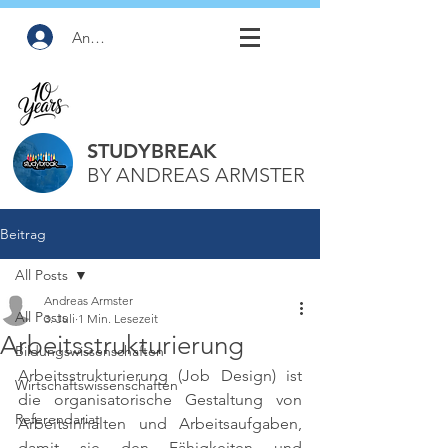
Anmelden
STUDYBREAK
BY ANDREAS ARMSTER
Beitrag
All Posts
Andreas Armster
All Posts
3. Juli
1 Min. Lesezeit
Arbeitsstrukturierung
Bildungswissenschaften
Arbeitsstrukturierung (Job Design) ist 
Wirtschaftswissenschaften
die organisatorische Gestaltung von 
Referendariat
Arbeitsinhalten und Arbeitsaufgaben, 
damit sie den Fähigkeiten und 