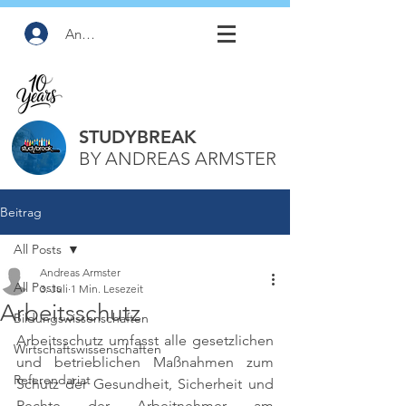
Anmelden
STUDYBREAK
BY ANDREAS ARMSTER
Beitrag
All Posts
Andreas Armster
All Posts
3. Juli
1 Min. Lesezeit
Arbeitsschutz
Bildungswissenschaften
Arbeitsschutz umfasst alle gesetzlichen 
Wirtschaftswissenschaften
und betrieblichen Maßnahmen zum 
Referendariat
Schutz der Gesundheit, Sicherheit und 
Rechte der Arbeitnehmer am 