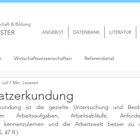
schaft & Bildung
STER
ANGEBOT
DATENBANK
LITERATUR
n
Wirtschaftswissenschaften
Referendariat
. Juli
1 Min. Lesezeit
latzerkundung
erkundung ist die gezielte Untersuchung und Beob
 um Arbeitsaufgaben, Arbeitsabläufe, Anford
n kennenzulernen und die Arbeitswelt besser zu v
 47 ff.)