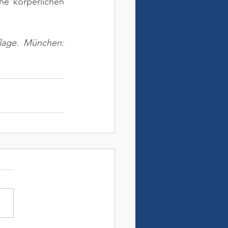
he körperlichen 
lage. München: 