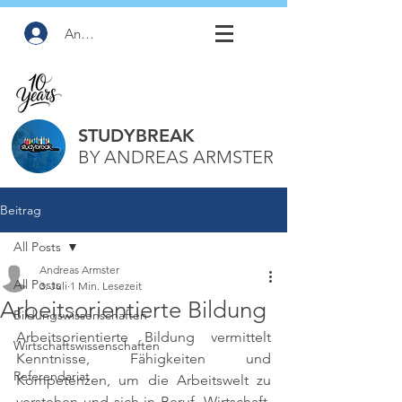
Anmelden
STUDYBREAK
BY ANDREAS ARMSTER
Beitrag
All Posts
Andreas Armster
All Posts
3. Juli
1 Min. Lesezeit
Arbeitsorientierte Bildung
Bildungswissenschaften
Arbeitsorientierte Bildung vermittelt 
Wirtschaftswissenschaften
Kenntnisse, Fähigkeiten und 
Referendariat
Kompetenzen, um die Arbeitswelt zu 
verstehen und sich in Beruf, Wirtschaft, 