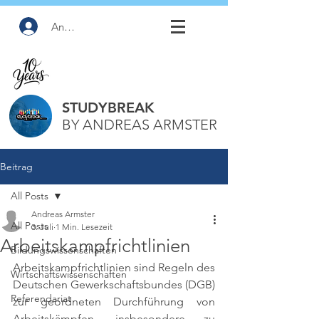
Anmelden
STUDYBREAK
BY ANDREAS ARMSTER
Beitrag
All Posts
Andreas Armster
All Posts
3. Juli
1 Min. Lesezeit
Arbeitskampfrichtlinien
Bildungswissenschaften
Arbeitskampfrichtlinien sind Regeln des 
Wirtschaftswissenschaften
Deutschen Gewerkschaftsbundes (DGB) 
Referendariat
zur geordneten Durchführung von 
Arbeitskämpfen, insbesondere zu 