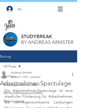
Anmelden
STUDYBREAK
BY ANDREAS ARMSTER
Beitrag
All Posts
Andreas Armster
All Posts
13. Juni
1 Min. Lesezeit
Arbeitnehmer-Sparzulage
Bildungswissenschaften
Die Arbeitnehmer-Sparzulage ist eine 
Wirtschaftswissenschaften
staatliche Förderung für Arbeitnehmer, 
Referendariat
die vermögenswirksame Leistungen 
(VL) sparen. Sie wird zusätzlich zu den 