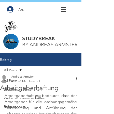
Anmelden
STUDYBREAK
BY ANDREAS ARMSTER
Beitrag
All Posts
Andreas Armster
All Posts
4. Juli
1 Min. Lesezeit
Arbeitgeberhaftung
Bildungswissenschaften
Arbeitgeberhaftung bedeutet, dass der 
Wirtschaftswissenschaften
Arbeitgeber für die ordnungsgemäße 
Referendariat
Einbehaltung und Abführung der 
Lohnsteuer seiner Arbeitnehmer an das 