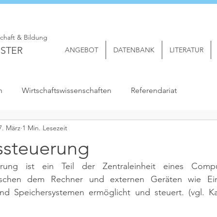
schaft & Bildung
STER
ANGEBOT
DATENBANK
LITERATUR
n
Wirtschaftswissenschaften
Referendariat
7. März
1 Min. Lesezeit
ssteuerung
erung ist ein Teil der Zentraleinheit eines Compu
schen dem Rechner und externen Geräten wie Ein
d Speichersystemen ermöglicht und steuert. 
(vgl. K