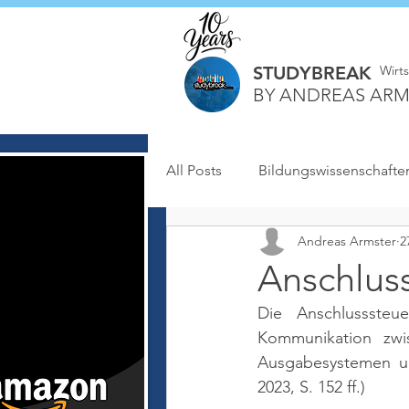
STUDYBREAK
Wirt
BY ANDREAS ARM
All Posts
Bildungswissenschafte
Andreas Armster
2
Anschlus
Die Anschlusssteu
Kommunikation zwi
Ausgabesystemen un
2023, S. 152 ff.)