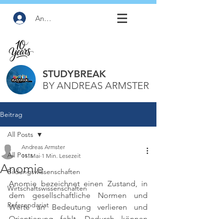
Anmelden
STUDYBREAK
BY ANDREAS ARMSTER
Beitrag
All Posts
Andreas Armster
All Posts
11. Mai
1 Min. Lesezeit
Anomie
Bildungswissenschaften
Anomie bezeichnet einen Zustand, in 
Wirtschaftswissenschaften
dem gesellschaftliche Normen und 
Referendariat
Werte an Bedeutung verlieren und 
Orientierung fehlt. Dadurch können 