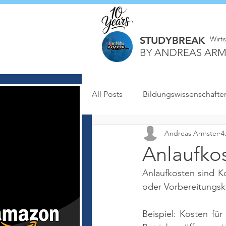
STUDYBREAK
Wirt
BY ANDREAS ARM
All Posts
Bildungswissenschafte
Andreas Armster
4
Anlaufko
Anlaufkosten sind K
oder Vorbereitungsk
Beispiel: Kosten fü