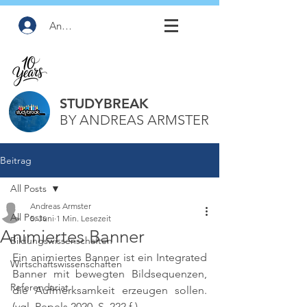
Anmelden
STUDYBREAK
BY ANDREAS ARMSTER
Beitrag
All Posts
Andreas Armster
All Posts
5. Juni
1 Min. Lesezeit
Animiertes Banner
Bildungswissenschaften
Ein animiertes Banner ist ein Integrated 
Wirtschaftswissenschaften
Banner mit bewegten Bildsequenzen, 
Referendariat
die Aufmerksamkeit erzeugen sollen. 
(vgl. Pepels 2020, S. 222 f.)